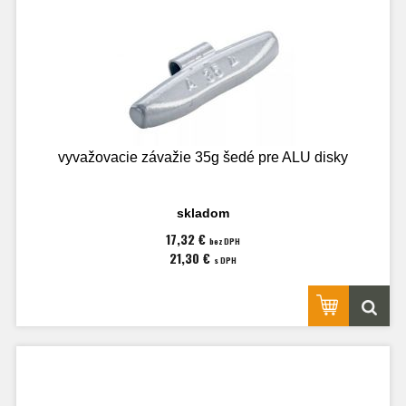
vyvažovacie závažie 35g šedé pre ALU disky
skladom
17,32 €
bez DPH
21,30 €
s DPH