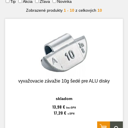
Tip
Akcia
Zľava
Novinka
Zobrazené produkty
1 - 10
z celkových
10
vyvažovacie závažie 10g šedé pre ALU disky
skladom
13,98 €
bez DPH
17,20 €
s DPH