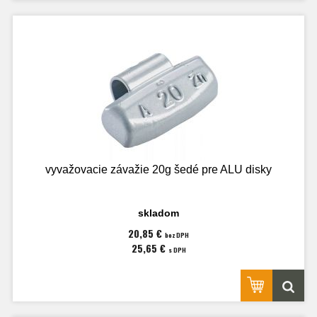
vyvažovacie závažie 20g šedé pre ALU disky
skladom
20,85 €
bez DPH
25,65 €
s DPH