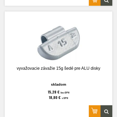
vyvažovacie závažie 15g šedé pre ALU disky
skladom
15,28 €
bez DPH
18,80 €
s DPH