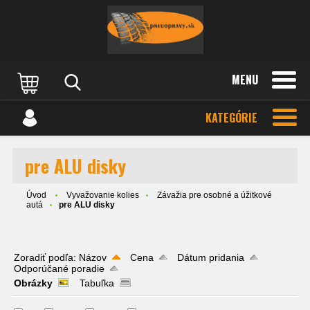
MENU
KATEGÓRIE
pre ALU disky
Úvod
Vyvažovanie kolies
Závažia pre osobné a úžitkové
autá
pre ALU disky
Zoradiť podľa:
Názov
Cena
Dátum pridania
Odporúčané poradie
Obrázky
Tabuľka