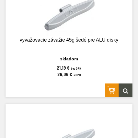
vyvažovacie závažie 45g šedé pre ALU disky
skladom
21,19 €
bez DPH
26,06 €
s DPH