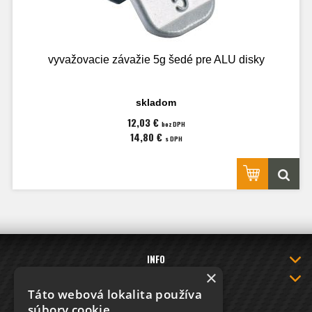
vyvažovacie závažie 5g šedé pre ALU disky
skladom
12,03 €
bez DPH
14,80 €
s DPH
INFO
×
INFORMÁCIE O NAKUPOVANÍ
Táto webová lokalita používa
KONTAKT
súbory cookie.