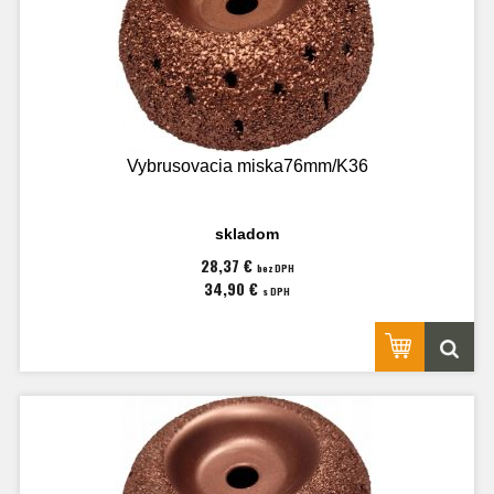
Vybrusovacia miska76mm/K36
skladom
28,37 €
bez DPH
34,90 €
s DPH