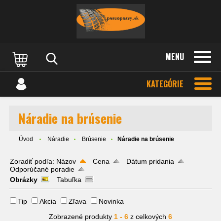
MENU
KATEGÓRIE
Náradie na brúsenie
Úvod
Náradie
Brúsenie
Náradie na brúsenie
Zoradiť podľa:
Názov
Cena
Dátum pridania
Odporúčané poradie
Obrázky
Tabuľka
Tip
Akcia
Zľava
Novinka
Zobrazené produkty
1 - 6
z celkových
6