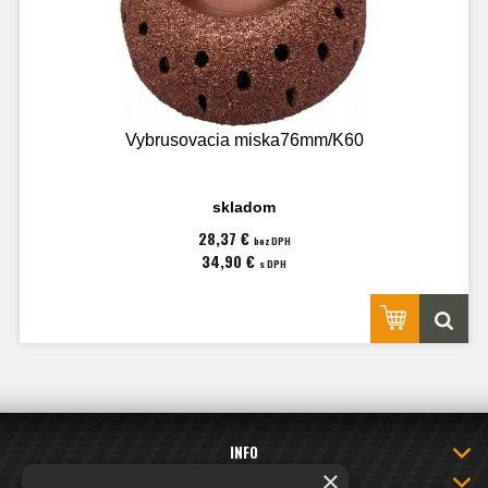
Vybrusovacia miska76mm/K60
skladom
28,37 €
bez DPH
34,90 €
s DPH
INFO
×
INFORMÁCIE O NAKUPOVANÍ