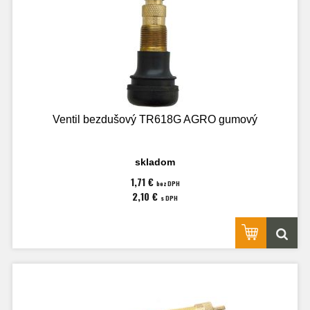
Ventil bezdušový TR618G AGRO gumový
skladom
1,71 €
bez DPH
2,10 €
s DPH